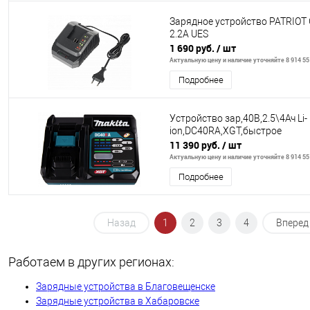
Зарядное устройство PATRIOT 
2.2A UES
1 690 руб.
/ шт
Актуальную цену и наличие уточняйте 8 914 55
Подробнее
Устройство зар,40В,2.5\4Ач Li-
ion,DC40RA,XGT,быстрое
11 390 руб.
/ шт
Актуальную цену и наличие уточняйте 8 914 55
Подробнее
Назад
1
2
3
4
Вперед
Работаем в других регионах:
Зарядные устройства в Благовещенске
Зарядные устройства в Хабаровске