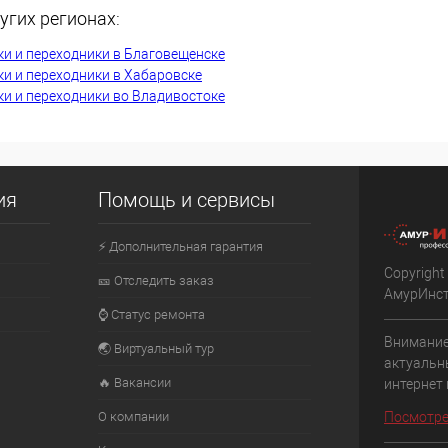
угих регионах:
К сравнению
и и переходники в Благовещенске
В наличии
В избранное
В наличии
и и переходники в Хабаровске
и и переходники во Владивостоке
ия
Помощь и сервисы
⚡ Дополнительная гарантия
Copyright
🎫 Отследить заказ
АмурИнс
⌚ Статус ремонта
Внимание
🌏 Виртуальный тур
актуальн
🔥 Вакансии
интернет
О компании
Посмотре