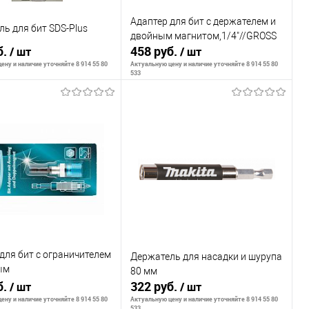
Адаптер для бит с держателем и
ь для бит SDS-Plus
двойным магнитом,1/4"//GROSS
б.
458 руб.
/ шт
/ шт
ену и наличие уточняйте 8 914 55 80
Актуальную цену и наличие уточняйте 8 914 55 80
533
В корзину
В корзину
внению
К сравнению
ранное
В наличии
В избранное
В наличии
для бит с ограничителем
Держатель для насадки и шурупа
ым
80 мм
м,1/4"//GROSS
б.
322 руб.
/ шт
/ шт
ену и наличие уточняйте 8 914 55 80
Актуальную цену и наличие уточняйте 8 914 55 80
533