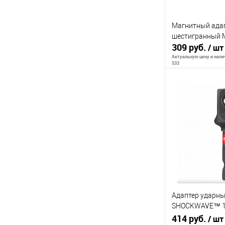
Магнитный адап
шестигранный 
309 руб.
/ шт
Актуальную цену и налич
533
В 
К сравнению
В избранное
Адаптер ударны
SHOCKWAVE™ 1/4
GEN II
414 руб.
/ шт