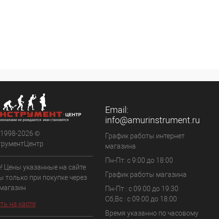
Email:
info@amurinstrument.ru
 1998-2026 ©
График работы интернет
трументЦентр
магазина
Пн-Пт: с 9:00 до 18:00
! Цены указанные на сайте
График работы магазина
ы только при покупке через
 магазин
Пн-Пт : с 09:00 до 19:30
Сб,Вс : c 09:00 до 18:00
ть на карте
Время указанно по часовому