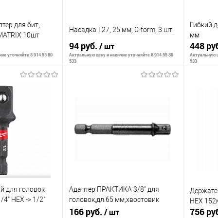
тер для бит,
Гибкий д
Насадка T27, 25 мм, C-form, 3 шт.
MATRIX 10шт
мм
94 руб.
448 ру
/ шт
ие уточняйте 8 914 55 80
Актуальную цену и наличие уточняйте 8 914 55 80
Актуальную ц
533
533
корзину
В корзину
К сравнению
К сра
В наличии
В избранное
В наличии
В изб
й для головок
Адаптер ПРАКТИКА 3/8" для
Держате
" HEX -> 1/2"
головок,дл.65 мм,хвостовик
HEX 152
шестигранник 1/4"
166 руб.
756 ру
/ шт