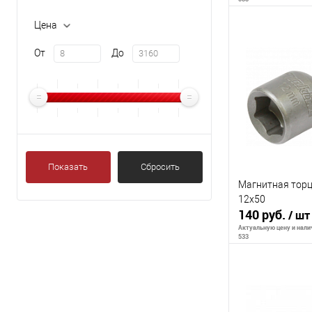
Цена
В 
От
До
К сравнению
В избранное
Показать
Сбросить
Магнитная торц
12x50
140 руб.
/ шт
Актуальную цену и налич
533
В 