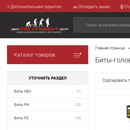
⚡ Дополнительная гарантия
🎫 Отследить заказ
⌚ Ст
•
Главная страница
Каталог товаров
Биты-голов
УТОЧНИТЬ РАЗДЕЛ
Сортировать п
Биты NEX
21
Биты PH
230
Биты PZ
108