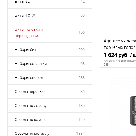
Биты SL
42
Биты TORX
80
Биты-головки и
156
переходники
Адаптер универ
торцевых голово
Наборы бит
206
с вращ. гильзо
1 624 руб.
/ 
BG2193
Актуальную цену и налич
Наборы оснастки
68
533
Наборы сверел
288
В 
Сверла перовые
236
К сравнению
Сверла по дереву
135
В избранное
Сверла по камню
120
Сверла по металлу
1337