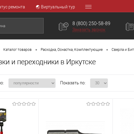
атус ремонта
🌏 Виртуальный тур
8 (800) 250-58-89
Заказать звонок
•
•
Каталог товаров
Расходка, Оснастка, Комплектующие
Сверла и Би
ки и переходники в Иркутске
о:
Показать по: