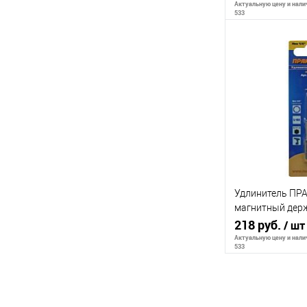
Актуальную цену и налич
533
В 
К сравнению
В избранное
Удлинитель ПР
магнитный дер
бит 1/4" цельно
218 руб.
/ шт
блистер
Актуальную цену и налич
533
В 