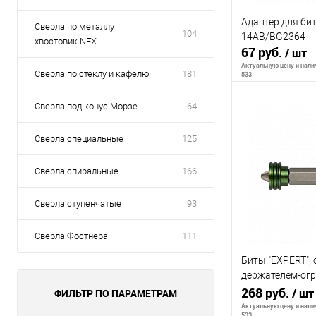
Адаптер для бит
Сверла по металлу
104
14АВ/BG2364
хвостовик NEX
67 руб.
/ шт
Актуальную цену и налич
Сверла по стеклу и кафелю
181
533
Сверла под конус Морзе
64
В 
Сверла специальные
125
К сравнению
Сверла спиральные
166
В избранное
Сверла ступенчатые
93
Сверла Фостнера
111
Биты "ЕХPERT",
держателем-огр
KRAFTOOL 26128
268 руб.
/ шт
ФИЛЬТР ПО ПАРАМЕТРАМ
хвостовика E 1/4
Актуальную цену и налич
533