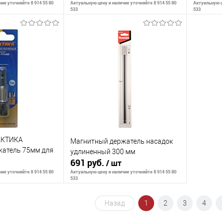
ие уточняйте 8 914 55 80
Актуальную цену и наличие уточняйте 8 914 55 80
Актуальную ц
533
533
корзину
В корзину
К сравнению
К сра
В наличии
В избранное
В наличии
В изб
АКТИКА
Магнитный держатель насадок
жатель 75мм для
удлиненный 300 мм
тянутый, (1шт),
691 руб.
/ шт
ие уточняйте 8 914 55 80
Актуальную цену и наличие уточняйте 8 914 55 80
533
Назад
1
2
3
4
корзину
В корзину