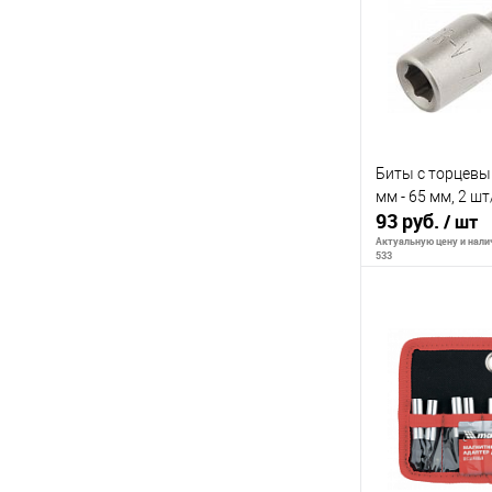
К сравнению
В избранное
Биты с торцевы
мм - 65 мм, 2 ш
93 руб.
/ шт
Актуальную цену и налич
533
В 
К сравнению
В избранное