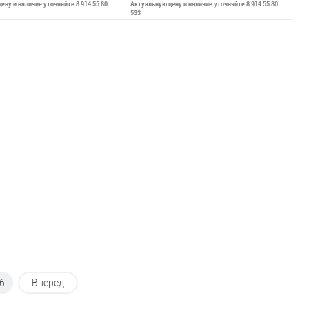
ену и наличие уточняйте 8 914 55 80
Актуальную цену и наличие уточняйте 8 914 55 80
533
В корзину
В корзину
внению
К сравнению
ранное
В наличии
В избранное
В наличии
6
Вперед