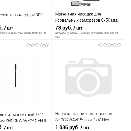
Магнитная насадка для
ержатель насадок 300
кровельных саморезов 8х50 мм;
б.
1/4"
78 руб.
/ шт
/ шт
ену и наличие уточняйте 8 914 55 80
Актуальную цену и наличие уточняйте 8 914 55 80
533
В корзину
В корзину
внению
К сравнению
ранное
В наличии
В избранное
В наличии
Насадка магнитная торцевая
ль бит магнитный 1/4"
SHOCKWAVE™ с хв. 1/4" Hex -
мм SHOCKWAVE™ GEN II
б.
10мм x 150мм
1 036 руб.
/ шт
/ шт