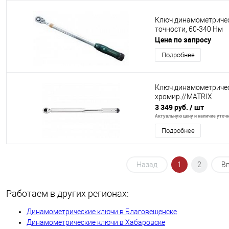
Ключ динамометриче
точности, 60-340 Нм
Цена по запросу
Подробнее
Ключ динамометрически
хромир.//MATRIX
3 349 руб.
/ шт
Актуальную цену и наличие уточня
Подробнее
Назад
1
2
В
Работаем в других регионах:
Динамометрические ключи в Благовещенске
Динамометрические ключи в Хабаровске