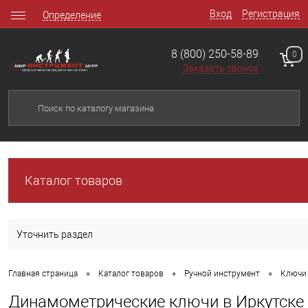
Вход
Регистрация
Определение
8 (800) 250-58-89
0
Заказать звонок
Каталог товаров
Уточнить раздел
•
•
•
Главная страница
Каталог товаров
Ручной инструмент
Ключи 
Динамометрические ключи в Иркутске