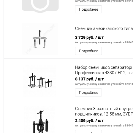
Актуальную цену и наличие уточняйте 8 914 5
Подробнее
Съемник американского типа
3 729 руб.
/ шт
Актуальную цену и наличие уточняйте 8 914 5
Подробнее
Набор съемников сепаратор
Профессионал 43307-H12, в к
8 137 руб.
/ шт
Актуальную цену и наличие уточняйте 8 914 5
Подробнее
Съемник 3-захватный внутре
подшипников, 12-58 мм, ЗУБ
43325-12-58
2 406 руб.
/ шт
Актуальную цену и наличие уточняйте 8 914 5