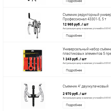
Подробнее
Съемник редукторный униве
Профессионал 43301-5, 5 т
12 965 руб.
/ шт
Актуальную цену и наличие уточняйте 8 914 5
Подробнее
Универсальный набор съёмн
пластиковых элементов 5 п
BG1948
1 243 руб.
/ шт
Актуальную цену и наличие уточняйте 8 914 5
Подробнее
Съемник 4" двухкулачковый
2 970 руб.
/ шт
Актуальную цену и наличие уточняйте 8 914 5
Подробнее