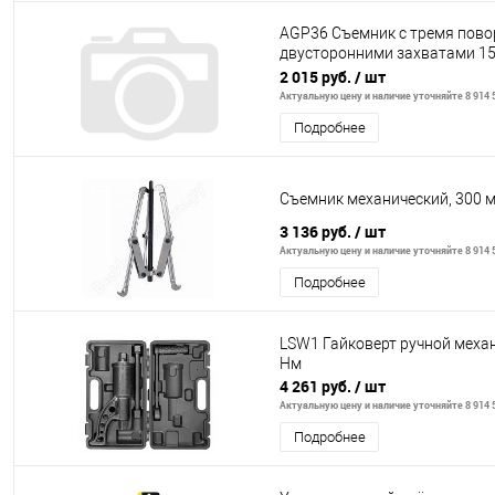
AGP36 Съемник с тремя пов
двусторонними захватами 15
захватов 60-152 мм
2 015 руб.
/ шт
Актуальную цену и наличие уточняйте 8 914 5
Подробнее
Съемник механический, 300 м
3 136 руб.
/ шт
Актуальную цену и наличие уточняйте 8 914 5
Подробнее
LSW1 Гайковерт ручной механ
Нм
4 261 руб.
/ шт
Актуальную цену и наличие уточняйте 8 914 5
Подробнее