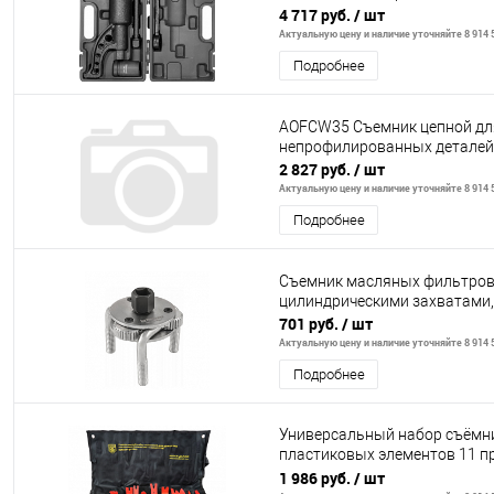
4 717 руб.
/ шт
Актуальную цену и наличие уточняйте 8 914 5
Подробнее
AOFCW35 Съемник цепной дл
непрофилированных деталей,
2 827 руб.
/ шт
Актуальную цену и наличие уточняйте 8 914 5
Подробнее
Съемник масляных фильтров 
цилиндрическими захватами,
701 руб.
/ шт
Актуальную цену и наличие уточняйте 8 914 5
Подробнее
Универсальный набор съёмн
пластиковых элементов 11 
BG1949
1 986 руб.
/ шт