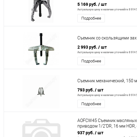
5 169 руб.
/ шт
Актуальную цену и наличие уточняйте 8 914 5
Подробнее
Съемник со скользящими зах
2 993 руб.
/ шт
Актуальную цену и наличие уточняйте 8 914 5
Подробнее
Съемник механический, 150 м
793 руб.
/ шт
Актуальную цену и наличие уточняйте 8 914 5
Подробнее
AOFCW45 Съемник масляных 
приводом 1/2''DR, 16 мм HDR,
мм
937 руб.
/ шт