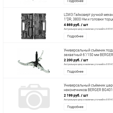
Подробнее
LSW3 Гайковерт ручной меха
1"DR, 3800 Нм и головки торц
мм
4 869 руб.
/ шт
Актуальную цену и наличие уточняйте 8 914 5
Подробнее
Универсальный съёмник под
захватный 6"/150 мм BERGE
2 200 руб.
/ шт
Актуальную цену и наличие уточняйте 8 914 5
Подробнее
Универсальный съёмник шар
наконечников BERGER BG401
(10702070/120424/3139863, 
2 199 руб.
/ шт
Актуальную цену и наличие уточняйте 8 914 5
Подробнее