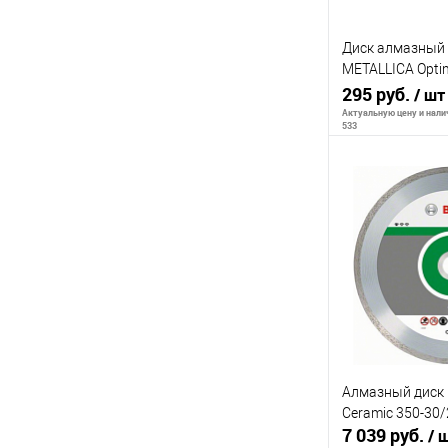
Диск алмазный
METALLICA Opti
H=7 мм по плитк
295 руб.
/ шт
Актуальную цену и налич
533
В 
К сравнению
В избранное
Алмазный диск
Ceramic 350-30/
7 039 руб.
/ 