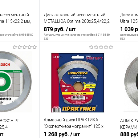
 несегментный
Диск алмазный несегментный
Диск ал
ma 115x22,2 мм,
METALLICA Optima 200x25,4/22,2
Ultra 12
е В кор.
мм, H=7 мм по плитке В кор.
879 руб.
граниту. 
1 039 
/ шт
ие уточняйте 8 914 55 80
Актуальную цену и наличие уточняйте 8 914 55 80
Актуальную ц
533
533
корзину
В корзину
К сравнению
К сра
В наличии
В избранное
В наличии
В изб
Алмазный диск ПРАКТИКА
 BOSCH Pf
АЛМ.КР
"Эксперт-керамогранит" 125 х
25,4
КЕРАМИК
20/22 мм сплошной
1 268 руб.
888 ру
шт
/ шт