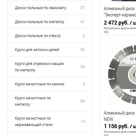
Диски пильные по ламинату
37
Алмазный диск
"Эксперт-керамо
25,4/22 мм спл
2 472 руб.
Диски пильные по металлу
41
/ 
Актуальную цену и налич
533
Диски пильные по стеклу
2
Круги для заточки цепей
30
В 
Круги для отрезных машин
34
по металлу
К сравнению
В избранное
Круги зачистные по камню
5
Круги зачистные по
64
металлу
Алмазный диск
Круги зачистные по
NEW
14
нержавеющей стали
1 156 руб.
/ 
Актуальную цену и налич
533