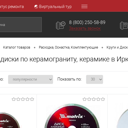
атус ремонта
🌏 Виртуальный тур
8 (800) 250-58-89
Заказать звонок
•
•
Каталог товаров
Расходка, Оснастка, Комплектующие
Круги и Диск
диски по керамограниту, керамике в Ирк
о:
Показать по: