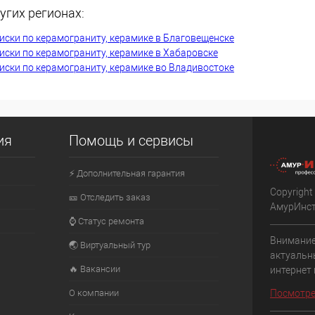
угих регионах:
К сравнению
ски по керамограниту, керамике в Благовещенске
В наличии
В избранное
В наличии
ски по керамограниту, керамике в Хабаровске
ски по керамограниту, керамике во Владивостоке
ия
Помощь и сервисы
⚡ Дополнительная гарантия
Copyright
🎫 Отследить заказ
АмурИнс
⌚ Статус ремонта
Внимание
🌏 Виртуальный тур
актуальн
🔥 Вакансии
интернет
О компании
Посмотре