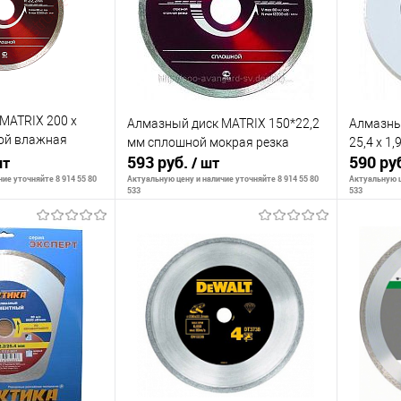
MATRIX 200 х
Алмазный диск MATRIX 150*22,2
Алмазны
ой влажная
мм сплошной мокрая резка
25,4 х 1,
593 руб.
590 ру
шт
/ шт
ие уточняйте 8 914 55 80
Актуальную цену и наличие уточняйте 8 914 55 80
Актуальную ц
533
533
корзину
В корзину
К сравнению
К сра
В наличии
В избранное
В наличии
В изб