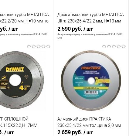
мазный турбо METALLICA
Диск алмазный турбо METALLICA
5x22,2/20 мм, H=10 мм по
Ultra 230x25,4/22,2 мм, H=10 мм
В кор.
руб.
по граниту. В кор.
2 590 руб.
/ шт
/ шт
ену и наличие уточняйте 8 914 55 80
Актуальную цену и наличие уточняйте 8 914 55 80
533
В корзину
В корзину
внению
К сравнению
ранное
В наличии
В избранное
В наличии
УГ СПЛОШНОЙ
Алмазный диск ПРАКТИКА
.115Х22.2,H=7ММ
230х25,4/22 мм,толщина 2,0 мм
б.
2 659 руб.
/ шт
/ шт