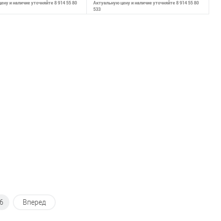
ену и наличие уточняйте 8 914 55 80
Актуальную цену и наличие уточняйте 8 914 55 80
533
В корзину
В корзину
внению
К сравнению
ранное
В наличии
В избранное
В наличии
6
Вперед