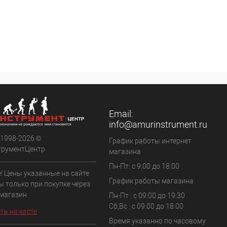
Email:
info@amurinstrument.ru
 1998-2026 ©
График работы интернет
трументЦентр
магазина
Пн-Пт: с 9:00 до 18:00
! Цены указанные на сайте
График работы магазина
ы только при покупке через
 магазин
Пн-Пт : с 09:00 до 19:30
Сб,Вс : c 09:00 до 18:00
ть на карте
Время указанно по часовому