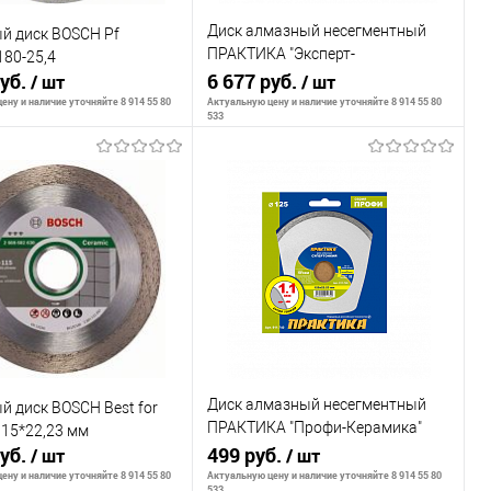
Диск алмазный несегментный
й диск BOSCH Pf
ПРАКТИКА "Эксперт-
180-25,4
руб.
керамогранит" 300 х 25,4 мм, (1
6 677 руб.
/ шт
/ шт
шт.) коробка
ену и наличие уточняйте 8 914 55 80
Актуальную цену и наличие уточняйте 8 914 55 80
533
В корзину
В корзину
внению
К сравнению
ранное
В наличии
В избранное
В наличии
Диск алмазный несегментный
 диск BOSCH Best for
ПРАКТИКА "Профи-Керамика"
115*22,23 мм
руб.
125 х 22 х 5 мм, толщина 1,1мм
499 руб.
/ шт
/ шт
ену и наличие уточняйте 8 914 55 80
Актуальную цену и наличие уточняйте 8 914 55 80
533