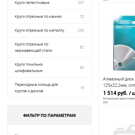
Круги лепестковые
337
Круги отрезные по камню
25
В 
Круги отрезные по металлу
293
К сравнению
Круги отрезные по
82
В избранное
нержавеющей стали
Круги точильно-
82
шлифовальные
Алмазный диск
Переходные кольца для
125х22,2мм, сп
16
кругов и дисков
резание
1 514 руб.
/ 
Актуальную цену и налич
533
ФИЛЬТР ПО ПАРАМЕТРАМ
В 