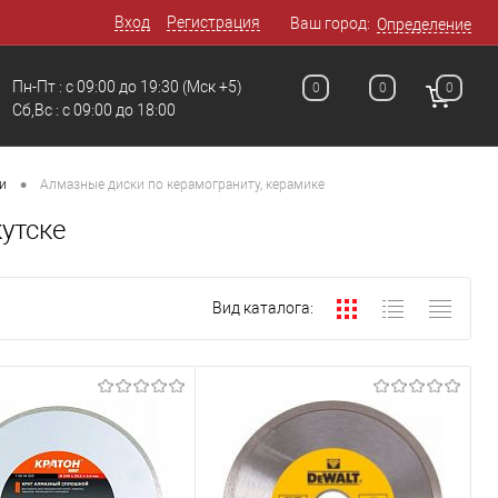
Вход
Регистрация
Ваш город:
Определение
Пн-Пт : с 09:00 до 19:30
(Мск +5)
0
0
0
Сб,Вс : c 09:00 до 18:00
•
и
Алмазные диски по керамограниту, керамике
утске
Вид каталога: