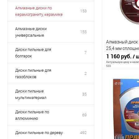
Алмазные диски по
153
керамограниту, керамике
Алмазные диски
155
универсальные
Алмазный диск 
25,4 мм сплошн
Диски пильные для
7
резка
1 160 руб.
/ 
болгарок
Актуальную цену и налич
533
Диски пильные для
2
газоблоков
В 
Диски пильные
35
мультиматериал
К сравнению
Диски пильные по
69
В избранное
аллюминию
Диски пильные по дереву
492