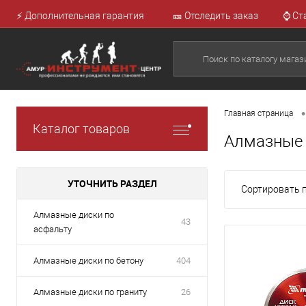
⚡ Дополнительная гарантия
🎫 Отследить заказ
⌚ Ст
•
Главная страница
Каталог товаров
Алмазные 
УТОЧНИТЬ РАЗДЕЛ
Сортировать п
Алмазные диски по
43
асфальту
Алмазные диски по бетону
404
Алмазные диски по граниту
26