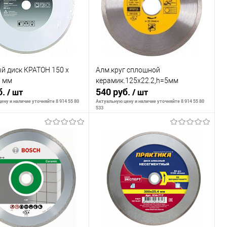
й диск КРАТОН 150 х
Алм.круг сплошной
9 мм
керамик.125х22.2,h=5мм
б.
540 руб.
/ шт
/ шт
ену и наличие уточняйте 8 914 55 80
Актуальную цену и наличие уточняйте 8 914 55 80
533
В корзину
В корзину
внению
К сравнению
ранное
В наличии
В избранное
В наличии