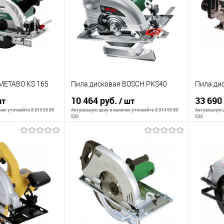
К сравнению
К сра
В наличии
В избранное
В наличии
В изб
METABO KS 165
Пила дисковая BOSCH PKS40
Пила ди
10 464 руб.
33 690
шт
/ шт
ие уточняйте 8 914 55 80
Актуальную цену и наличие уточняйте 8 914 55 80
Актуальную ц
533
533
корзину
В корзину
К сравнению
К сра
В наличии
В избранное
В наличии
В изб