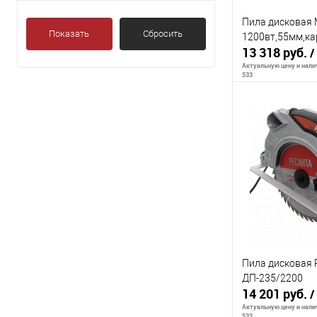
Пила дисковая 
Показать
Сбросить
1200вт,55мм,ка
13 318 руб.
/
Актуальную цену и налич
533
В 
К сравнению
В избранное
Пила дисковая
ДП-235/2200
14 201 руб.
/
Актуальную цену и налич
533