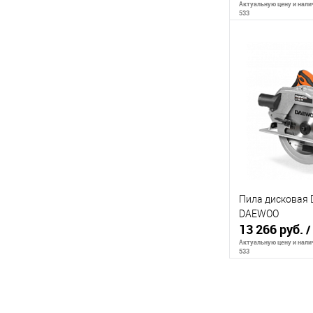
Актуальную цену и налич
533
В 
К сравнению
В избранное
Пила дисковая 
DAEWOO
13 266 руб.
/
Актуальную цену и налич
533
В 