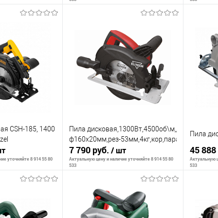
корзину
В корзину
К сравнению
К сра
В наличии
В избранное
В наличии
В изб
ая CSH-185, 1400
Пила дисковая,1300Вт,4500об\м,диск-
Пила ди
zel
ф160х20мм,рез-53мм,4кг,кор,парал.упор,доп.
7 790 руб.
45 888
шт
/ шт
ие уточняйте 8 914 55 80
Актуальную цену и наличие уточняйте 8 914 55 80
Актуальную ц
533
533
корзину
В корзину