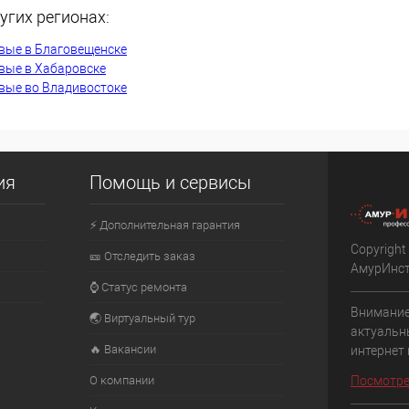
угих регионах:
К сравнению
вые в Благовещенске
В наличии
В избранное
В наличии
вые в Хабаровске
вые во Владивостоке
ия
Помощь и сервисы
⚡ Дополнительная гарантия
Copyright
🎫 Отследить заказ
АмурИнс
⌚ Статус ремонта
Внимание
🌏 Виртуальный тур
актуальн
🔥 Вакансии
интернет
О компании
Посмотре