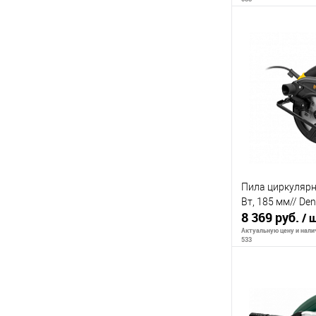
В 
К сравнению
В избранное
Пила циркулярн
Вт, 185 мм// Den
8 369 руб.
/ 
Актуальную цену и налич
533
В 