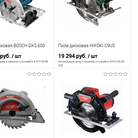
сковая BOSCH GKS 600
Пила дисковая HIKOKI C9U3
 руб.
19 294 руб.
/ шт
/ шт
ену и наличие уточняйте 8 914 55 80
Актуальную цену и наличие уточняйте 8 914 55 80
533
В корзину
В корзину
внению
К сравнению
ранное
В наличии
В избранное
В наличии