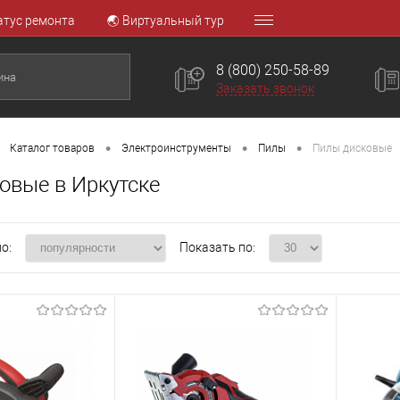
атус ремонта
🌏 Виртуальный тур
8 (800) 250-58-89
Заказать звонок
•
•
•
Каталог товаров
Электроинструменты
Пилы
Пилы дисковые
овые в Иркутске
о:
Показать по: