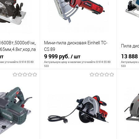
1600Вт,5000об\м,диск-
Мини-пила дисковая Einhell TC-
Пила ди
5мм,4.8кг,кор,лазер.луч,парал.упор,доп.диск48z
CS 89
9 999 руб.
13 888
шт
/ шт
ие уточняйте 8 914 55 80
Актуальную цену и наличие уточняйте 8 914 55 80
Актуальную ц
533
533
корзину
В корзину
К сравнению
К сра
В наличии
В избранное
В наличии
В изб