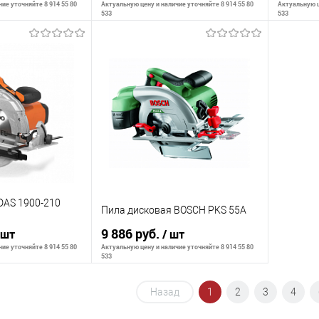
ие уточняйте 8 914 55 80
Актуальную цену и наличие уточняйте 8 914 55 80
Актуальную ц
533
533
корзину
В корзину
К сравнению
К сра
В наличии
В избранное
В наличии
В изб
DAS 1900-210
Пила дисковая BOSCH PKS 55A
9 886 руб.
 шт
/ шт
ие уточняйте 8 914 55 80
Актуальную цену и наличие уточняйте 8 914 55 80
533
Назад
1
2
3
4
корзину
В корзину