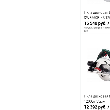
Пила дисковая
DWE560B-KS 12
15 540 руб.
/
Актуальную цену и налич
533
В 
К сравнению
В избранное
Пила дисковая 
1200вт,55мм
12 392 руб.
/