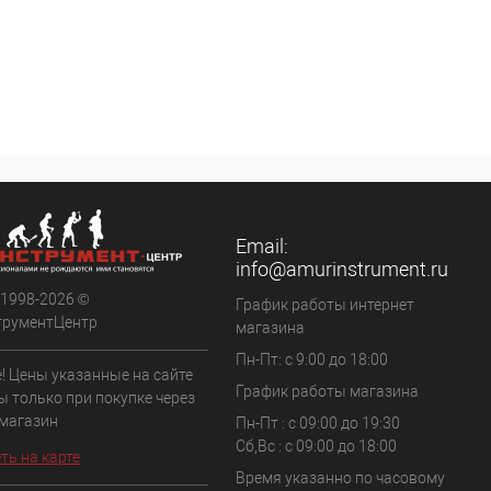
Email:
info@amurinstrument.ru
 1998-2026 ©
График работы интернет
трументЦентр
магазина
Пн-Пт: с 9:00 до 18:00
! Цены указанные на сайте
График работы магазина
ы только при покупке через
 магазин
Пн-Пт : с 09:00 до 19:30
Сб,Вс : c 09:00 до 18:00
ть на карте
Время указанно по часовому