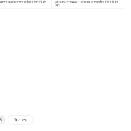
ену и наличие уточняйте 8 914 55 80
Актуальную цену и наличие уточняйте 8 914 55 80
533
В корзину
В корзину
внению
К сравнению
ранное
В наличии
В избранное
В наличии
6
Вперед