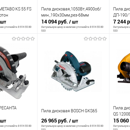
METABO KS 55 FS
Пила дисковая,1050Вт,4900об/
Пила ди
ртон
мин.,190х30мм,рез-68мм
ДП-190/
14 094 руб.
7 244 
 шт
/ шт
ие уточняйте 8 914 55 80
Актуальную цену и наличие уточняйте 8 914 55 80
Актуальную ц
533
533
корзину
В корзину
К сравнению
К сра
В наличии
В избранное
В наличии
В изб
 РЕСАНТА
Пила ди
Пила дисковая BOSCH GKS65
QS 1200
26 965 руб.
15 060
 шт
/ шт
ие уточняйте 8 914 55 80
Актуальную цену и наличие уточняйте 8 914 55 80
Актуальную ц
533
533