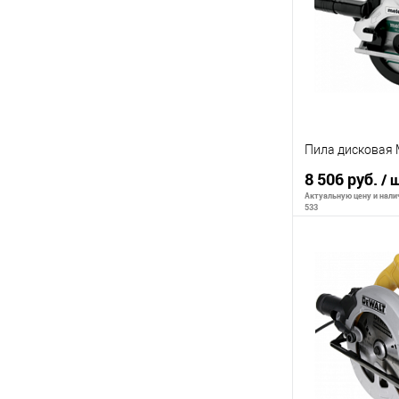
К сравнению
В избранное
Пила дисковая 
8 506 руб.
/ 
Актуальную цену и налич
533
В 
К сравнению
В избранное