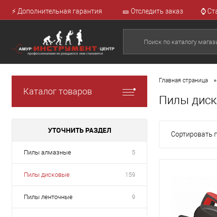
⚡ Дополнительная гарантия
🎫 Отследить заказ
⌚ Ст
•
Главная страница
Каталог товаров
Пилы диск
УТОЧНИТЬ РАЗДЕЛ
Сортировать п
Пилы алмазные
5
Пилы дисковые
159
Пилы ленточные
9