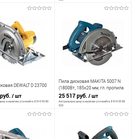
В корзину
В корзину
внению
К сравнению
ранное
В наличии
В избранное
В наличии
Пила дисковая MAKITA 5007 N
сковая DEWALT D 23700
(1800Вт, 185x20 мм, гл. пропила
диск48z
 руб.
63,5мм, 5,2кг, коробка)
25 517 руб.
/ шт
/ шт
ену и наличие уточняйте 8 914 55 80
Актуальную цену и наличие уточняйте 8 914 55 80
533
В корзину
В корзину