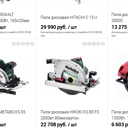
 DEWALT
Пила ди
Пила дисковая HITACHI C 13 U
00Вт, 165х20мм
2000С
29 990 руб.
13 275
 шт
/ шт
ие уточняйте 8 914 55 80
Актуальную цену и наличие уточняйте 8 914 55 80
Актуальную ц
533
533
корзину
В корзину
К сравнению
К сра
В наличии
В избранное
В наличии
В изб
METABO KS 55
Пила дисковая HIKOKI KS 85 FS
Пила ди
2000вт,85мм,картон
1350Вт, 
22 708 руб.
6 603 
 шт
/ шт