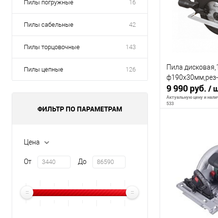
Пилы погружные
16
Пилы сабельные
42
Пилы торцовочные
143
Пила дисковая,
Пилы цепные
126
ф190х30мм,рез-6
9 990 руб.
/ 
Актуальную цену и налич
533
ФИЛЬТР ПО ПАРАМЕТРАМ
В 
Цена
От
До
К сравнению
В избранное