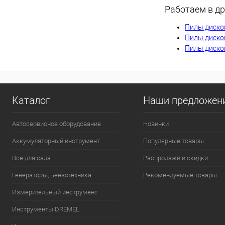
Работаем в др
К сравнению
Пилы диско
В избранное
Пилы диско
Пилы диско
Каталог
Наши предложен
Автосервисное оборудование
Новинки
Аккумуляторный инструмент
Популярные товары
Все для сада
Распродажи и скидки
Генераторы, Бензотехника
Рекомендуемые товары
Измерительный инструмент
Инструменты DREMEL