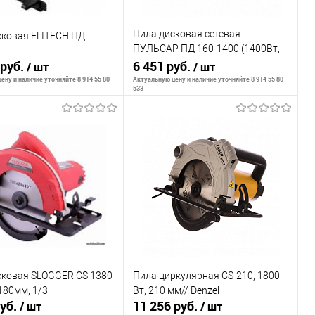
Пила дисковая сетевая
сковая ELITECH ПД
ПУЛЬСАР ПД 160-1400 (1400Вт,
 руб.
160х20мм, 55мм пропил, 4,3кг)
6 451 руб.
/ шт
/ шт
ену и наличие уточняйте 8 914 55 80
Актуальную цену и наличие уточняйте 8 914 55 80
533
В корзину
В корзину
внению
К сравнению
ранное
В наличии
В избранное
В наличии
сковая SLOGGER CS 1380
Пила циркулярная CS-210, 1800
180мм, 1/3
Вт, 210 мм// Denzel
руб.
11 256 руб.
/ шт
/ шт