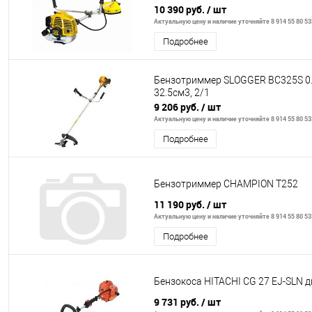
НТ21+3*255 U-ручка легкий старт)
10 390 руб.
/ шт
Актуальную цену и наличие уточняйте 8 914 55 80 53
Подробнее
Бензотриммер SLOGGER BC325S 0.
32.5см3, 2/1
9 206 руб.
/ шт
Актуальную цену и наличие уточняйте 8 914 55 80 53
Подробнее
Бензотриммер CHAMPION T252
11 190 руб.
/ шт
Актуальную цену и наличие уточняйте 8 914 55 80 53
Подробнее
Бензокоса HITACHI CG 27 EJ-SLN 
9 731 руб.
/ шт