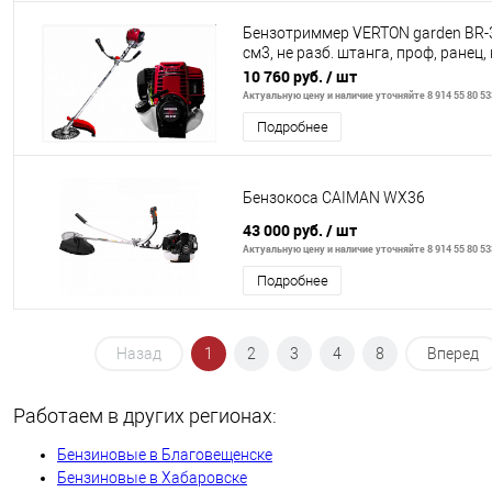
Бензотриммер VERTON garden BR-
см3, не разб. штанга, проф, ранец,
катушка)
10 760 руб.
/ шт
Актуальную цену и наличие уточняйте 8 914 55 80 53
Подробнее
Бензокоса CAIMAN WX36
43 000 руб.
/ шт
Актуальную цену и наличие уточняйте 8 914 55 80 53
Подробнее
Назад
1
2
3
4
8
Вперед
Работаем в других регионах:
Бензиновые в Благовещенске
Бензиновые в Хабаровске