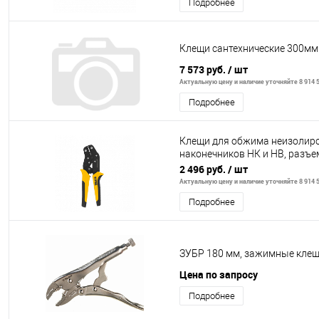
Подробнее
Клещи сантехнические 300мм
7 573 руб.
/ шт
Актуальную цену и наличие уточняйте 8 914 5
Подробнее
Клещи для обжима неизолир
наконечников НК и НВ, разъемо
Denzel
2 496 руб.
/ шт
Актуальную цену и наличие уточняйте 8 914 5
Подробнее
ЗУБР 180 мм, зажимные клещ
Цена по запросу
Подробнее