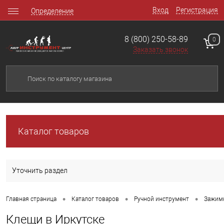
Вход
Регистрация
Определение
8 (800) 250-58-89
0
Заказать звонок
Каталог товаров
Уточнить раздел
•
•
•
Главная страница
Каталог товаров
Ручной инструмент
Зажим
Клещи в Иркутске