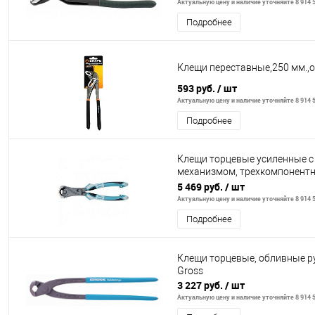
Актуальную цену и наличие уточняйте 8 914 5
Подробнее
Клещи переставные,250 мм.,
593 руб.
/ шт
Актуальную цену и наличие уточняйте 8 914 5
Подробнее
Клещи торцевые усиленные 
механизмом, трехкомпонентн
мм// Gross
5 469 руб.
/ шт
Актуальную цену и наличие уточняйте 8 914 5
Подробнее
Клещи торцевые, обливные р
Gross
3 227 руб.
/ шт
Актуальную цену и наличие уточняйте 8 914 5