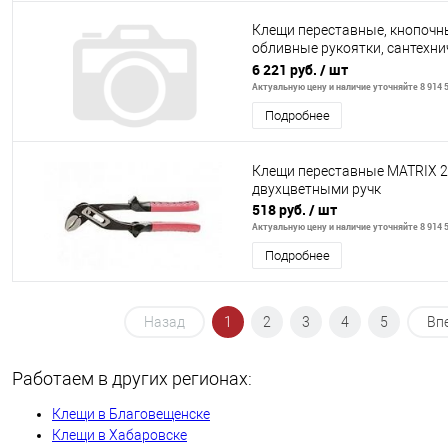
Клещи переставные, кнопочн
обливные рукоятки, сантехнич
Denzel
6 221 руб.
/ шт
Актуальную цену и наличие уточняйте 8 914 5
Подробнее
Клещи переставные MATRIX 
двухцветными ручк
518 руб.
/ шт
Актуальную цену и наличие уточняйте 8 914 5
Подробнее
Назад
1
2
3
4
5
Вп
Работаем в других регионах:
Клещи в Благовещенске
Клещи в Хабаровске