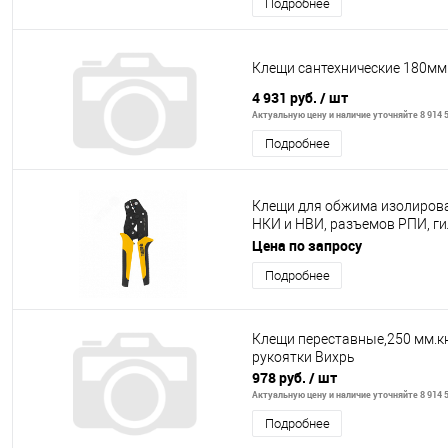
Подробнее
Клещи сантехнические 180мм
4 931 руб.
/ шт
Актуальную цену и наличие уточняйте 8 914 5
Подробнее
Клещи для обжима изолиров
НКИ и НВИ, разъемов РПИ, гил
кв. мм
Цена по запросу
Подробнее
Клещи переставные,250 мм.к
рукоятки Вихрь
978 руб.
/ шт
Актуальную цену и наличие уточняйте 8 914 5
Подробнее