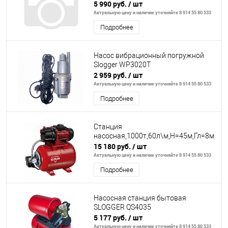
м,Н=8.5м,гряз/
5 990 руб.
/ шт
вод(вкл35мм),нерж.корпус
Актуальную цену и наличие уточняйте 8 914 55 80 533
Подробнее
Насос вибрационный погружной
Slogger WP3020T
2 959 руб.
/ шт
Актуальную цену и наличие уточняйте 8 914 55 80 533
Подробнее
Станция
насосная,1000т,60л\м,Н=45м,Гл=8м,4.4б
15 180 руб.
/ шт
Актуальную цену и наличие уточняйте 8 914 55 80 533
Подробнее
Насосная станция бытовая
SLOGGER QS4035
5 177 руб.
/ шт
Актуальную цену и наличие уточняйте 8 914 55 80 533