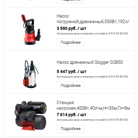
Насос
погружной,дренажный,550Вт,192л/
м,Н=7м,гряз/
3 590 руб.
/ шт
вод(вкл35мм),пластик.корпус
Актуальную цену и наличие уточняйте 8 914 55 80 533
Подробнее
Насос дренажный Slogger GS850
5 447 руб.
/ шт
Актуальную цену и наличие уточняйте 8 914 55 80 533
Подробнее
Станция
насосная,400Вт,40л\м,Н=35м,Гл=8м,3.5б
7 614 руб.
/ шт
Актуальную цену и наличие уточняйте 8 914 55 80 533
Подробнее