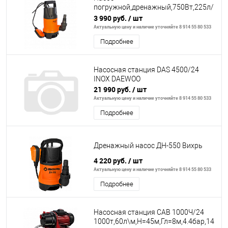
погружной,дренажный,750Вт,225л/
м,Н=8м,гряз/
3 990 руб.
/ шт
вод(вкл35мм),пластик.корпус
Актуальную цену и наличие уточняйте 8 914 55 80 533
Подробнее
Насосная станция DAS 4500/24
INOX DAEWOO
21 990 руб.
/ шт
Актуальную цену и наличие уточняйте 8 914 55 80 533
Подробнее
Дренажный насос ДН-550 Вихрь
4 220 руб.
/ шт
Актуальную цену и наличие уточняйте 8 914 55 80 533
Подробнее
Насосная станция САВ 1000Ч/24
1000т,60л\м,Н=45м,Гл=8м,4.4бар,14.5кг