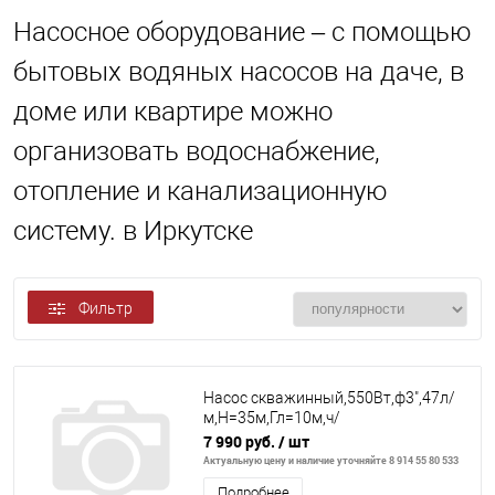
Насосное оборудование – с помощью
бытовых водяных насосов на даче, в
доме или квартире можно
организовать водоснабжение,
отопление и канализационную
систему. в Иркутске
Фильтр
Насос скважинный,550Вт,ф3",47л/
м,Н=35м,Гл=10м,ч/
вод(вкл5мм),нерж.корпус,патрубок
7 990 руб.
/ шт
G1",блок управления
Актуальную цену и наличие уточняйте 8 914 55 80 533
Подробнее