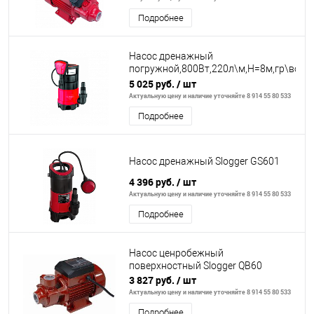
Подробнее
Насос дренажный
погружной,800Вт,220л\м,Н=8м,гр\вод(
уровень воды 45мм
5 025 руб.
/ шт
Актуальную цену и наличие уточняйте 8 914 55 80 533
Подробнее
Насос дренажный Slogger GS601
4 396 руб.
/ шт
Актуальную цену и наличие уточняйте 8 914 55 80 533
Подробнее
Насос ценробежный
поверхностный Slogger QB60
3 827 руб.
/ шт
Актуальную цену и наличие уточняйте 8 914 55 80 533
Подробнее