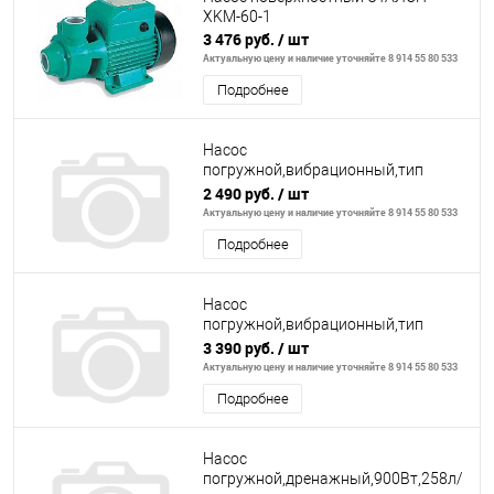
XKM-60-1
3 476 руб.
/ шт
Актуальную цену и наличие уточняйте 8 914 55 80 533
Подробнее
Насос
погружной,вибрационный,тип
Малыш,300Вт,18л/
2 490 руб.
/ шт
м,Н=70м,алюм,нижний
Актуальную цену и наличие уточняйте 8 914 55 80 533
забор,кабель 15м
Подробнее
Насос
погружной,вибрационный,тип
Малыш,300Вт,18л/
3 390 руб.
/ шт
м,Н=70м,алюм,нижний
Актуальную цену и наличие уточняйте 8 914 55 80 533
забор,кабель 40м
Подробнее
Насос
погружной,дренажный,900Вт,258л/