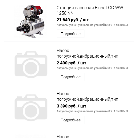
Станция насосная Einhell GC-WW
1250 NN
21 649 руб.
/ шт
Актуальную цену и наличие уточняйте 8 914 55 80 533
Подробнее
Насос
погружной,вибрационный,тип
Малыш,300Вт,18л/
2 490 руб.
/ шт
м,Н=70м,алюм,верхний
Актуальную цену и наличие уточняйте 8 914 55 80 533
забор,кабель 15м
Подробнее
Насос
погружной,вибрационный,тип
Малыш,300Вт,18л/
3 390 руб.
/ шт
м,Н=70м,алюм,верхний
Актуальную цену и наличие уточняйте 8 914 55 80 533
забор,кабель 40м
Подробнее
Насос