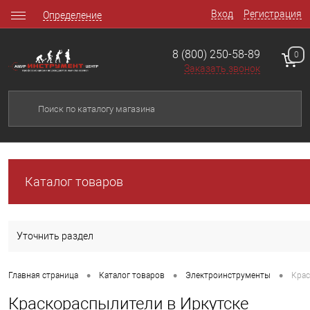
Вход
Регистрация
Определение
8 (800) 250-58-89
0
Заказать звонок
Каталог товаров
Уточнить раздел
•
•
•
Главная страница
Каталог товаров
Электроинструменты
Кра
Краскораспылители в Иркутске