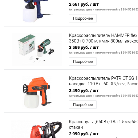
2 661 руб.
/ шт
Актуальную цену и наличие уточняйте 8 914 55 80 5
Подробнее
Краскораспылитель HAMMER flex
350Вт 0-700 мл/мин 800мл вязкос
3 569 руб.
/ шт
Актуальную цену и наличие уточняйте 8 914 55 80 5
Подробнее
Краскораспылитель PATRIOT SG 1
насадка, 110 Вт., 60 DIN/сек, Расх
мин. Ре
3 490 руб.
/ шт
Актуальную цену и наличие уточняйте 8 914 55 80 5
Подробнее
Краскопульт,650Вт,0.8л,1.5мм,65
стакан
2 990 руб.
/ шт