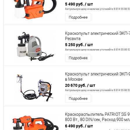
Резервуар: 70
5 490 руб.
/ шт
Актуальную цену и наличие уточняйте 8 914 55 80 5
Подробнее
Краскопульт электрический ЭКП-
Ресанта
5 250 руб.
/ шт
Актуальную цену и наличие уточняйте 8 914 55 80 5
Подробнее
Краскопульт электрический ЭКП-
в Москве
20 670 руб.
/ шт
Актуальную цену и наличие уточняйте 8 914 55 80 5
Подробнее
Краскораспылитель PATRIOT SG 9
800 Вт., 80 DIN/сек, Расход 900 м
Резервуар: 80
6 490 руб.
/ шт