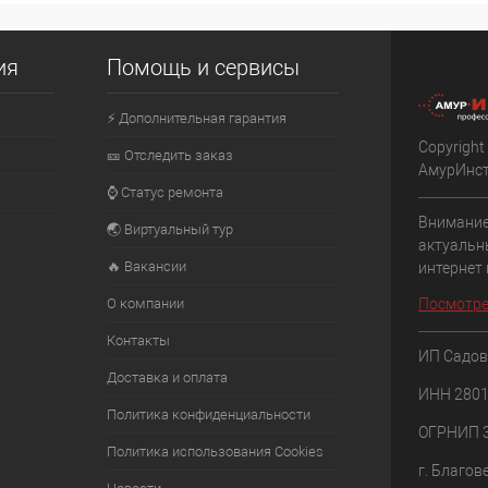
ия
Помощь и сервисы
⚡ Дополнительная гарантия
Copyright
🎫 Отследить заказ
АмурИнс
⌚ Статус ремонта
Внимание
🌏 Виртуальный тур
актуальн
🔥 Вакансии
интернет
О компании
Посмотре
Контакты
ИП Садов
Доставка и оплата
ИНН 280
Политика конфиденциальности
ОГРНИП 
Политика использования Cookies
г. Благов