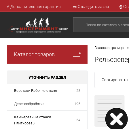
⚡ Дополнительная гарантия
🎫 Отследить заказ
⌚ Ст
•
Главная страница
Каталог товаров
Рельсосве
УТОЧНИТЬ РАЗДЕЛ
Сортировать п
Верстаки Рабочие столы
28
Деревообработка
195
Камнерезные станки
54
Плиткорезы