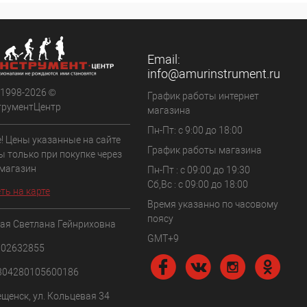
Email:
info@amurinstrument.ru
 1998-2026 ©
График работы интернет
трументЦентр
магазина
Пн-Пт: с 9:00 до 18:00
! Цены указанные на сайте
График работы магазина
ы только при покупке через
 магазин
Пн-Пт : с 09:00 до 19:30
Сб,Вс : c 09:00 до 18:00
ть на карте
Время указанно по часовому
поясу
ая Светлана Гейнриховна
GMT+9
102632855
304280105600186
ещенск, ул. Кольцевая 34