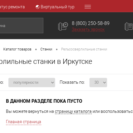
атус ремонта
🌏 Виртуальный тур
8 (800) 250-58-89
Заказать звонок
•
•
Каталог товаров
Станки
Рельсосверлильные станки
рлильные станки в Иркутске
о:
Показать по:
В ДАННОМ РАЗДЕЛЕ ПОКА ПУСТО
Вы можете вернуться на
страницу каталога
или воспользоваться
Главная страница