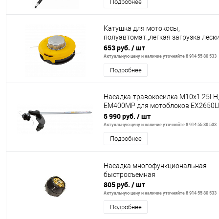
Подробнее
Катушка для мотокосы,
полуавтомат.,легкая загрузка лески
гайка M10x1,25, алюм.кнопка// Kro
653 руб.
/ шт
Актуальную цену и наличие уточняйте 8 914 55 80 533
Подробнее
Насадка-травокосилка M10x1.25LH
EM400MP для мотоблоков EX2650L
DUX60 Makita
5 990 руб.
/ шт
Актуальную цену и наличие уточняйте 8 914 55 80 533
Подробнее
Насадка многофункциональная
быстросъемная
805 руб.
/ шт
Актуальную цену и наличие уточняйте 8 914 55 80 533
Подробнее