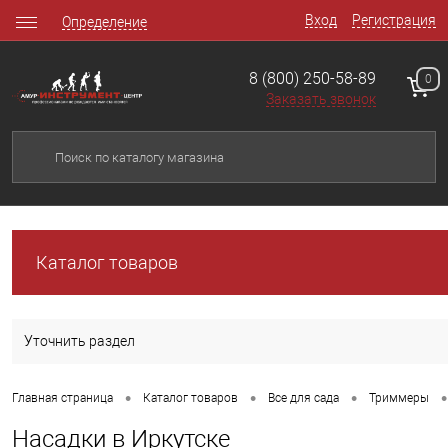
Вход
Регистрация
Определение
8 (800) 250-58-89
0
Заказать звонок
Каталог товаров
Уточнить раздел
•
•
•
•
Главная страница
Каталог товаров
Все для сада
Триммеры
Насадки в Иркутске