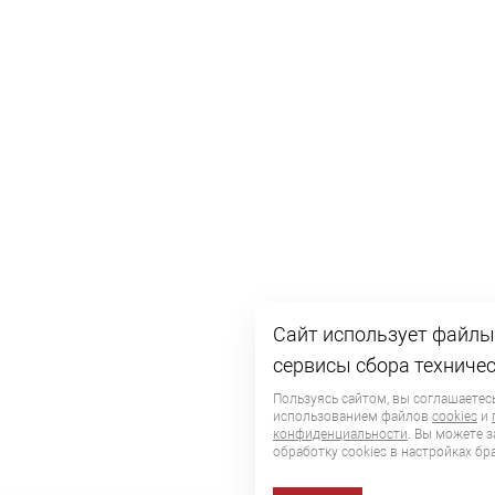
Сайт использует файлы 
сервисы сбора техниче
Пользуясь сайтом, вы соглашаетесь
использованием файлов
cookies
и
конфиденциальности
. Вы можете 
обработку сookies в настройках бр