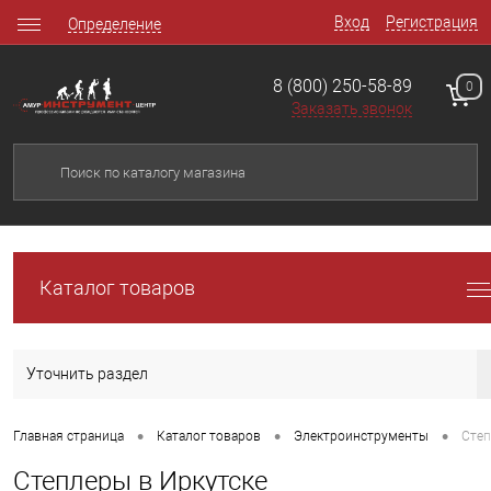
Вход
Регистрация
Определение
8 (800) 250-58-89
0
Заказать звонок
Каталог товаров
Уточнить раздел
•
•
•
Главная страница
Каталог товаров
Электроинструменты
Сте
Степлеры в Иркутске