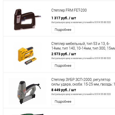
Степлер FRM FET-200
1 317 руб.
/ шт
Актуальную цену и наличие уточняйте 8 914 55 80 533
Подробнее
Степлер мебельный, тип 53 и 13, 6-
14мм, тип 140, 10-14мм, тип 300, 15м
тип 500, 15мм// Denzel
2 573 руб.
/ шт
Актуальную цену и наличие уточняйте 8 914 55 80 533
Подробнее
Степлер ЗУБР ЗСП-2000, регулятор
силы удара, скоба: 15-25 мм, гвоздь: 
3
8 449 руб.
/ шт
Актуальную цену и наличие уточняйте 8 914 55 80 533
Подробнее