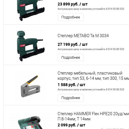
23 899 руб.
/ шт
Актуальную цену и наличие уточняйте 8 914 55 80 533
Подробнее
Степлер METABO Та М 3034
27 199 руб.
/ шт
Актуальную цену и наличие уточняйте 8 914 55 80 533
Подробнее
Степлер мебельный, пластиковый
корпус, тип 53, 6-14 мм, тип 300, 15 мм
тип 500, 15 мм// Denzel
1 588 руб.
/ шт
Актуальную цену и наличие уточняйте 8 914 55 80 533
Подробнее
Степлер HAMMER Flex HPE20 20уд/м
П 8-14мм; T 14мм
2 099 руб.
/ шт