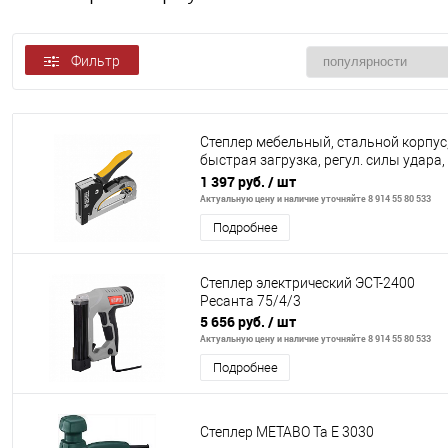
Фильтр
Степлер мебельный, стальной корпус
быстрая загрузка, регул. силы удара,
тип 53, 4-14 мм// Denzel
1 397 руб.
/ шт
Актуальную цену и наличие уточняйте 8 914 55 80 533
Подробнее
Степлер электрический ЭСТ-2400
Ресанта 75/4/3
5 656 руб.
/ шт
Актуальную цену и наличие уточняйте 8 914 55 80 533
Подробнее
Степлер METABO Та Е 3030