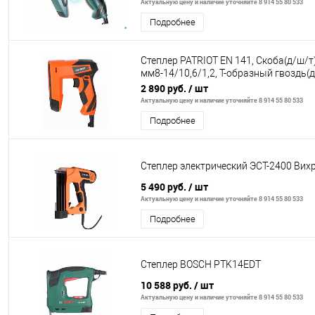
Актуальную цену и наличие уточняйте 8 914 55 80 533
Подробнее
Степлер PATRIOT EN 141, Скоба(д/ш/т
мм8-14/10,6/1,2, Т-образный гвоздь(д
ш/т)мм15/2/1
2 890 руб.
/ шт
Актуальную цену и наличие уточняйте 8 914 55 80 533
Подробнее
Степлер электрический ЭСТ-2400 Вих
5 490 руб.
/ шт
Актуальную цену и наличие уточняйте 8 914 55 80 533
Подробнее
Степлер BOSCH PTK14EDT
10 588 руб.
/ шт
Актуальную цену и наличие уточняйте 8 914 55 80 533