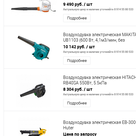
1526
9 490 руб.
/ шт
Актуальную цену и наличие уточняйте 8 914 55 80 533
Подробнее
Воздуходувка электрическая MAKIT
UB1103 (600 Вт, 4,1м3/мин, без
пылесборника, 2кг)
10 142 руб.
/ шт
Актуальную цену и наличие уточняйте 8 914 55 80 533
Подробнее
Воздуходувка электрическая HITACH
RB40SA 550Вт, 5.5кПа
8 304 руб.
/ шт
Актуальную цену и наличие уточняйте 8 914 55 80 533
Подробнее
Воздуходувка электрическая EB-300
Huter
Цена по запросу