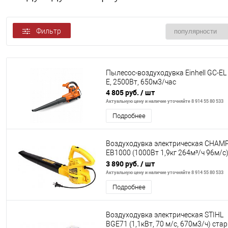
Фильтр
Пылесос-воздуходувка Einhell GC-EL
E, 2500Вт, 650м3/час
4 805 руб.
/ шт
Актуальную цену и наличие уточняйте 8 914 55 80 533
Подробнее
Воздуходувка электрическая CHAM
EB1000 (1000Вт 1,9кг 264м³/ч 96м/с)
CHAMPION, EB1000
3 890 руб.
/ шт
Актуальную цену и наличие уточняйте 8 914 55 80 533
Подробнее
Воздуходувка электрическая STIHL
BGE71 (1,1кВт, 70 м/с, 670м3/ч) стар.