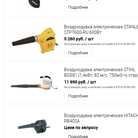
Подробнее
Воздуходувка электрическая STANL
STPT600-RU 600Вт
5 260 руб.
/ шт
Актуальную цену и наличие уточняйте 8 914 55 80 533
Подробнее
Воздуходувка электрическая STIHL
BGE81 (1,4кВт, 82 м/с, 750м3/ч) стар.
1534
11 990 руб.
/ шт
Актуальную цену и наличие уточняйте 8 914 55 80 533
Подробнее
Воздуходувка электрическая HITACH
RB40SA
Цена по запросу
Подробнее