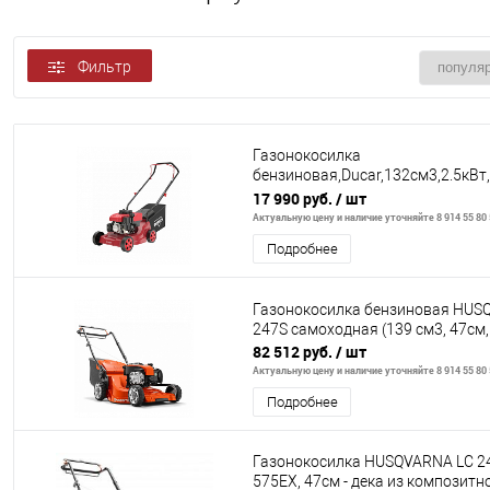
Фильтр
Газонокосилка
бензиновая,Ducar,132см3,2.5кВт
66мм,3уровн,35л,17кг
17 990 руб.
/ шт
Актуальную цену и наличие уточняйте 8 914 55 80
Подробнее
Газонокосилка бензиновая HUS
247S самоходная (139 см3, 47см, 
82 512 руб.
/ шт
Актуальную цену и наличие уточняйте 8 914 55 80
Подробнее
Газонокосилка HUSQVARNA LC 2
575EX, 47cм - дека из композитн