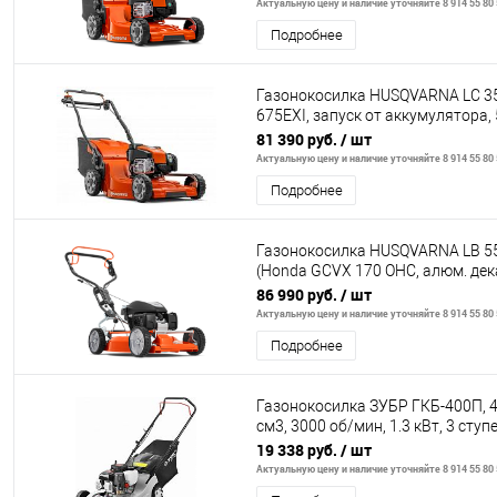
Актуальную цену и наличие уточняйте 8 914 55 80
Подробнее
Газонокосилка HUSQVARNA LC 35
675EXI, запуск от аккумулятора, 
композитного ма
81 390 руб.
/ шт
Актуальную цену и наличие уточняйте 8 914 55 80
Подробнее
Газонокосилка HUSQVARNA LB 55
(Honda GCVX 170 OHC, алюм. дека
+ выброс наза
86 990 руб.
/ шт
Актуальную цену и наличие уточняйте 8 914 55 80
Подробнее
Газонокосилка ЗУБР ГКБ-400П, 4
см3, 3000 об/мин, 1.3 кВт, 3 сту
(2
19 338 руб.
/ шт
Актуальную цену и наличие уточняйте 8 914 55 80