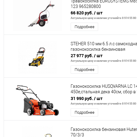
Травокосилка EUROSYSTEMS M85
123 965280800
66 820 руб.
/ шт
Актуальную цену и наличие уточняйте 8 914 55 80
Подробнее
STEHER 510 мм 6.5 л.с самоходн
газонокосилка бензиновая
27 977 руб.
/ шт
Актуальную цену и наличие уточняйте 8 914 55 80
Подробнее
Газонокосилка HUSQVARNA LC 1
450e,стальная дека 40cм, сбор 
(50л) + выброс наз
31 990 руб.
/ шт
Актуальную цену и наличие уточняйте 8 914 55 80
Подробнее
Газонокосилка бензиновая Huter
70/3/3