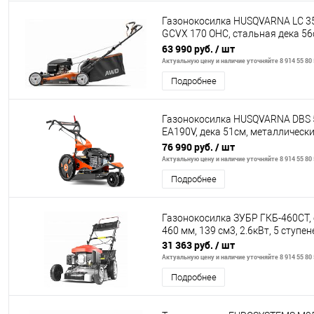
Газонокосилка HUSQVARNA LC 3
GCVX 170 OHC, стальная дека 56c
68л, 3 в 1, вариат
63 990 руб.
/ шт
Актуальную цену и наличие уточняйте 8 914 55 80
Подробнее
Газонокосилка HUSQVARNA DBS 5
EA190V, дека 51см, металлически
самоходная)
76 990 руб.
/ шт
Актуальную цену и наличие уточняйте 8 914 55 80
Подробнее
Газонокосилка ЗУБР ГКБ-460СТ,
460 мм, 139 см3, 2.6кВт, 5 ступе
31 363 руб.
/ шт
Актуальную цену и наличие уточняйте 8 914 55 80
Подробнее