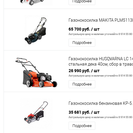
Подробнее
Газонокосилка MAKITA PLM511
65 700 руб.
/ шт
Актуальную цену и наличие уточняйте 8 914 55 80
Подробнее
Газонокосилка HUSQVARNA LC 14
стальная дека 40cм, сбор в тра
(50л) + выброс наз
26 990 руб.
/ шт
Актуальную цену и наличие уточняйте 8 914 55 80
Подробнее
Газонокосилка бензиновая КР-5.
35 681 руб.
/ шт
Актуальную цену и наличие уточняйте 8 914 55 80
Подробнее