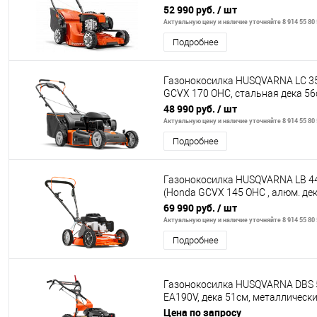
материала, сбор в травосбор
52 990 руб.
/ шт
Актуальную цену и наличие уточняйте 8 914 55 80
Подробнее
Газонокосилка HUSQVARNA LC 3
GCVX 170 OHC, стальная дека 56c
68л, 3 в 1, вариатор
48 990 руб.
/ шт
Актуальную цену и наличие уточняйте 8 914 55 80
Подробнее
Газонокосилка HUSQVARNA LB 4
(Honda GCVX 145 OHC , алюм. дек
BioClip + выброс наза
69 990 руб.
/ шт
Актуальную цену и наличие уточняйте 8 914 55 80
Подробнее
Газонокосилка HUSQVARNA DBS 5
EA190V, дека 51см, металлически
самоходная)
Цена по запросу