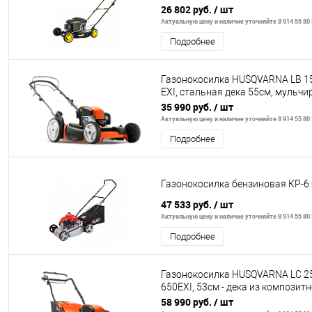
26 802 руб.
/ шт
Актуальную цену и наличие уточняйте 8 914 55 80
Подробнее
Газонокосилка HUSQVARNA LB 15
EXI, стальная дека 55cм, мульчи
выброс назад, при
35 990 руб.
/ шт
Актуальную цену и наличие уточняйте 8 914 55 80
Подробнее
Газонокосилка бензиновая КР-6.
47 533 руб.
/ шт
Актуальную цену и наличие уточняйте 8 914 55 80
Подробнее
Газонокосилка HUSQVARNA LC 2
650EXI, 53cм - дека из композит
материала, сбор в травосбор
58 990 руб.
/ шт