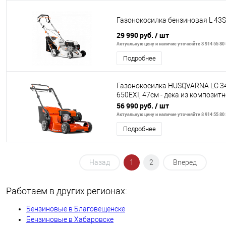
Газонокосилка бензиновая L 4
29 990 руб.
/ шт
Актуальную цену и наличие уточняйте 8 914 55 80
Подробнее
Газонокосилка HUSQVARNA LC 3
650EXI, 47cм - дека из композит
материала, сбор в травосбор
56 990 руб.
/ шт
Актуальную цену и наличие уточняйте 8 914 55 80
Подробнее
Назад
1
2
Вперед
Работаем в других регионах:
Бензиновые в Благовещенске
Бензиновые в Хабаровске