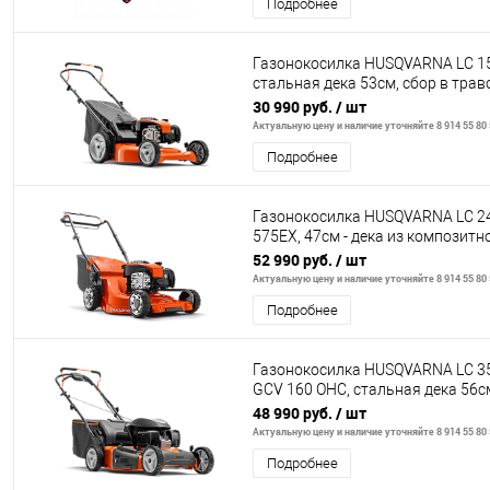
Подробнее
Газонокосилка HUSQVARNA LC 15
стальная дека 53cм, сбор в тра
(57л) + BioClip)
30 990 руб.
/ шт
Актуальную цену и наличие уточняйте 8 914 55 80
Подробнее
Газонокосилка HUSQVARNA LC 2
575EX, 47cм - дека из композитн
материала, сбор в травосбор
52 990 руб.
/ шт
Актуальную цену и наличие уточняйте 8 914 55 80
Подробнее
Газонокосилка HUSQVARNA LC 3
GCV 160 OHC, стальная дека 56cм
3 в 1, вариатор
48 990 руб.
/ шт
Актуальную цену и наличие уточняйте 8 914 55 80
Подробнее