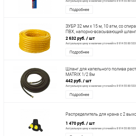
Актуальную цену и наличие уточняйте 8 914 55 80 533
Подробнее
ЗУБР 32 мм x 15 м, 10 атм, со спир
ПВХ, напорно-всасывающий шланг
ПРОФЕССИОНАЛ (40327-32-15)
2 632 руб.
/ шт
Актуальную цену и наличие уточняйте 8 914 55 80 533
Подробнее
Шланг для капельного полива рас
MATRIX 1/2 8м
442 руб.
/ шт
Актуальную цену и наличие уточняйте 8 914 55 80 533
Подробнее
Распределитель для крана с 2 вых
1 470 руб.
/ шт
Актуальную цену и наличие уточняйте 8 914 55 80 533