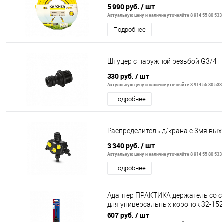
5 990 руб.
/ шт
Актуальную цену и наличие уточняйте 8 914 55 80 533
Подробнее
Штуцер с наружной резьбой G3/4
330 руб.
/ шт
Актуальную цену и наличие уточняйте 8 914 55 80 533
Подробнее
Распределитель д/крана с 3мя вы
3 340 руб.
/ шт
Актуальную цену и наличие уточняйте 8 914 55 80 533
Подробнее
Адаптер ПРАКТИКА держатель со 
для универсальных коронок 32-15
хвостовик SDS-plus
607 руб.
/ шт