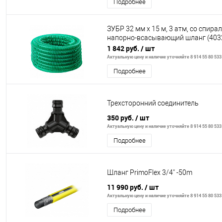
Подробнее
ЗУБР 32 мм x 15 м, 3 атм, со спира
напорно-всасывающий шланг (403
15)
1 842 руб.
/ шт
Актуальную цену и наличие уточняйте 8 914 55 80 533
Подробнее
Трехсторонний соединитель
350 руб.
/ шт
Актуальную цену и наличие уточняйте 8 914 55 80 533
Подробнее
Шланг PrimoFlex 3/4" -50m
11 990 руб.
/ шт
Актуальную цену и наличие уточняйте 8 914 55 80 533
Подробнее