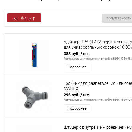
Фильтр
Адаптер ПРАКТИКА держатель со 
для универсальных коронок 16-30
хвостовик SDS-plus
383 руб.
/ шт
Актуальную цену и наличие уточняйте 8 914 55 80 533
Подробнее
Тройник для разветвления или со
MATRIX
296 руб.
/ шт
Актуальную цену и наличие уточняйте 8 914 55 80 533
Подробнее
Штуцер с внутренним соединением