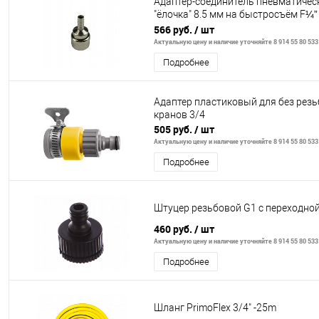
Адаптер-соединитель пневматичес
"ёлочка" 8.5 мм на быстросъём F¼
BG1409
566 руб.
/ шт
Актуальную цену и наличие уточняйте 8 914 55 80 533
Подробнее
Адаптер пластиковый для без рез
кранов 3/4
505 руб.
/ шт
Актуальную цену и наличие уточняйте 8 914 55 80 533
Подробнее
Штуцер резьбовой G1 с переходно
460 руб.
/ шт
Актуальную цену и наличие уточняйте 8 914 55 80 533
Подробнее
Шланг PrimoFlex 3/4" -25m