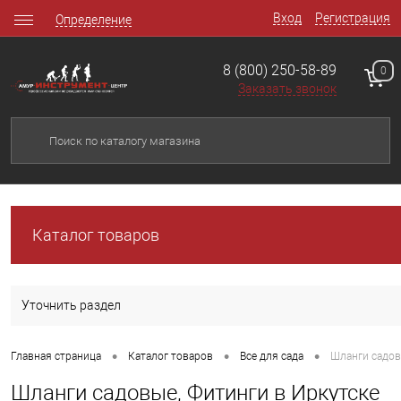
Вход
Регистрация
Определение
8 (800) 250-58-89
0
Заказать звонок
Каталог товаров
Уточнить раздел
•
•
•
Главная страница
Каталог товаров
Все для сада
Шланги садов
Шланги садовые, Фитинги в Иркутске