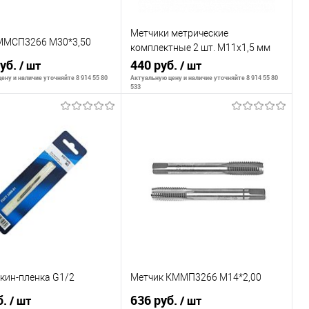
Метчики метрические
ММСП3266 М30*3,50
комплектные 2 шт. М11х1,5 мм
руб.
BERGER BG1179
440 руб.
/ шт
/ шт
ену и наличие уточняйте 8 914 55 80
Актуальную цену и наличие уточняйте 8 914 55 80
533
В корзину
В корзину
внению
К сравнению
ранное
В наличии
В избранное
В наличии
кин-пленка G1/2
Метчик КММП3266 М14*2,00
б.
636 руб.
/ шт
/ шт