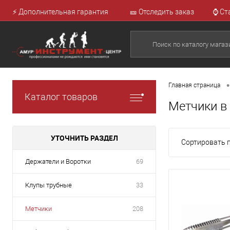
⚡ Дополнительная гарантия
🎫 Отследить заказ
⌚ Ст
•
Главная страница
Каталог товаров
Метчики в
УТОЧНИТЬ РАЗДЕЛ
Сортировать п
Держатели и Воротки
69
Клупы трубные
33
Метчики
208