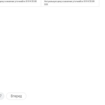
ену и наличие уточняйте 8 914 55 80
Актуальную цену и наличие уточняйте 8 914 55 80
533
В корзину
В корзину
внению
К сравнению
ранное
В наличии
В избранное
В наличии
7
Вперед