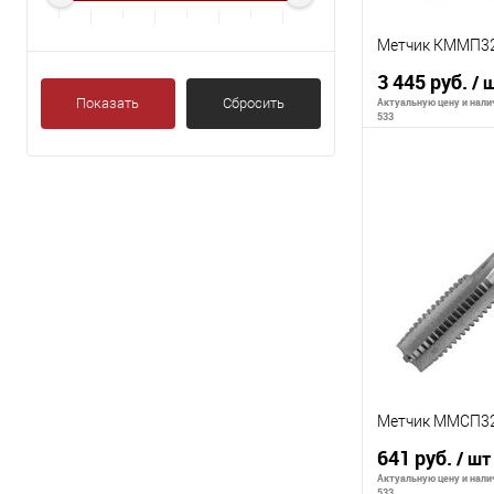
Метчик КММП32
3 445 руб.
/ 
Показать
Сбросить
Актуальную цену и налич
533
В 
К сравнению
В избранное
Метчик ММСП32
641 руб.
/ шт
Актуальную цену и налич
533