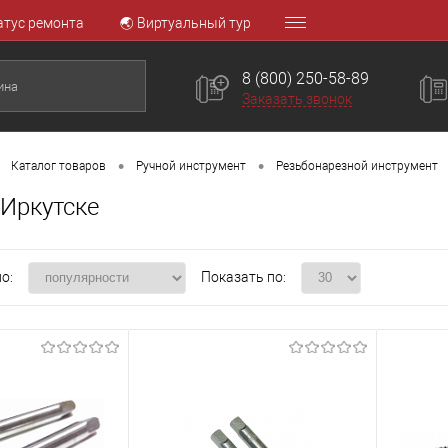
атус ремонта
🌏 Виртуальный тур
8 (800) 250-58-89
Заказать звонок
•
•
Каталог товаров
Ручной инструмент
Резьбонарезной инструмент
 Иркутске
о:
Показать по: