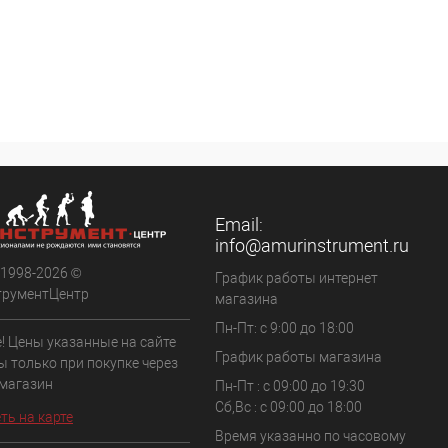
Email:
info@amurinstrument.ru
 1998-2026 ©
График работы интернет
трументЦентр
магазина
Пн-Пт: с 9:00 до 18:00
! Цены указанные на сайте
График работы магазина
ы только при покупке через
 магазин
Пн-Пт : с 09:00 до 19:30
Сб,Вс : c 09:00 до 18:00
ть на карте
Время указанно по часовому