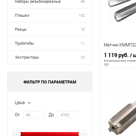
Наборы резьбонарезные
46
Плашки
142
Резцы
16
Трубогибы
11
Метчик КММП32
1 119 руб.
/ 
Экстракторы
20
Актуальную цену и налич
533
ФИЛЬТР ПО ПАРАМЕТРАМ
В 
Цена
К сравнению
В избранное
От
До