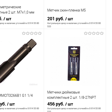
 метрические
Метчик скин-пленка М5
ные 2 шт. М7х1,0 мм
BG1177
б.
201 руб.
/ шт
/ шт
ену и наличие уточняйте 8 914 55 80
Актуальную цену и наличие уточняйте 8 914 55 80
533
В корзину
В корзину
внению
К сравнению
ранное
В наличии
В избранное
В наличии
Метчики дюймовые
ММСП3266В1 G1 1/4
комплектные 2 шт. 1/8-27NPT
руб.
BERGER BG1181
456 руб.
/ шт
/ шт
ену и наличие уточняйте 8 914 55 80
Актуальную цену и наличие уточняйте 8 914 55 80
533