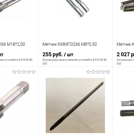
66 М18*2,00
Метчик КММП3266 М8*0,50
Метчик 
255 руб.
2 027 
шт
/ шт
ие уточняйте 8 914 55 80
Актуальную цену и наличие уточняйте 8 914 55 80
Актуальную ц
533
533
корзину
В корзину
К сравнению
К сра
В наличии
В избранное
В наличии
В изб