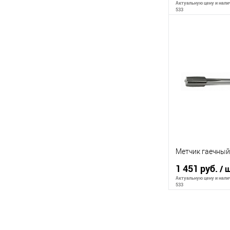
Актуальную цену и налич
533
В 
К сравнению
В избранное
Метчик гаечный
1 451 руб.
/ 
Актуальную цену и налич
533
В 