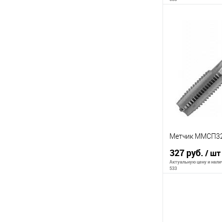
В 
К сравнению
В избранное
Метчик ММСП32
327 руб.
/ шт
Актуальную цену и налич
533
В 