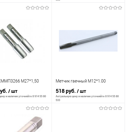
В корзину
В корзину
внению
К сравнению
ранное
В наличии
В избранное
В наличии
КММП3266 М27*1,50
Метчик гаечный М12*1.00
руб.
518 руб.
/ шт
/ шт
ену и наличие уточняйте 8 914 55 80
Актуальную цену и наличие уточняйте 8 914 55 80
533
В корзину
В корзину