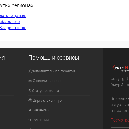
угих регионах:
К сравнению
Благовещенске
В наличии
В избранное
В наличии
Хабаровске
 Владивостоке
ия
Помощь и сервисы
⚡ Дополнительная гарантия
Copyright
🎫 Отследить заказ
АмурИнс
⌚ Статус ремонта
Внимание
🌏 Виртуальный тур
актуальн
🔥 Вакансии
интернет
О компании
Посмотре