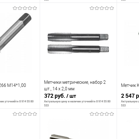
корзину
В корзину
К сравнению
К сра
В наличии
В избранное
В наличии
В изб
Метчики метрические, набор 2
66 М14*1,00
Метчик 
шт., 14 х 2,0 мм
372 руб.
2 547 
/ шт
ие уточняйте 8 914 55 80
Актуальную цену и наличие уточняйте 8 914 55 80
Актуальную ц
533
533
корзину
В корзину