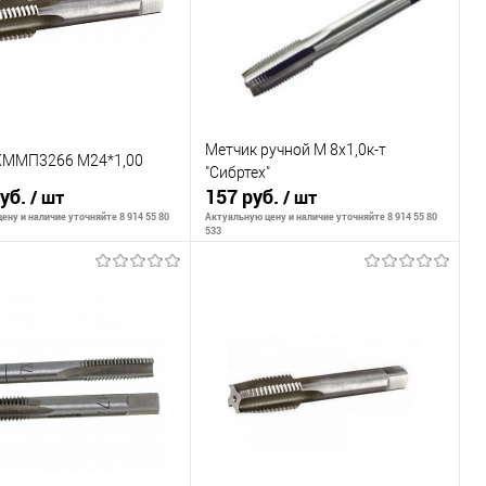
Метчик ручной М 8х1,0к-т
КММП3266 М24*1,00
"Сибртех"
руб.
157 руб.
/ шт
/ шт
ену и наличие уточняйте 8 914 55 80
Актуальную цену и наличие уточняйте 8 914 55 80
533
В корзину
В корзину
внению
К сравнению
ранное
В наличии
В избранное
В наличии