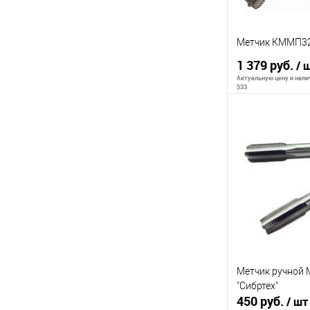
Метчик КММП32
1 379 руб.
/ 
Актуальную цену и налич
533
В 
К сравнению
В избранное
Метчик ручной М
"Сибртех"
450 руб.
/ шт