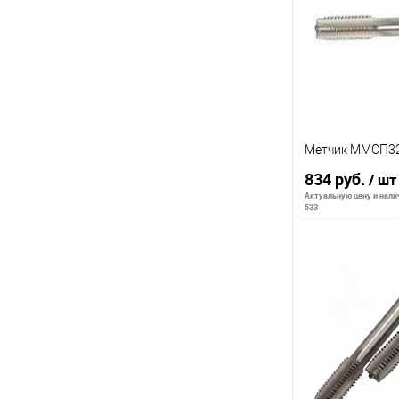
К сравнению
В избранное
Метчик ММСП32
834 руб.
/ шт
Актуальную цену и налич
533
В 
К сравнению
В избранное