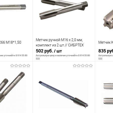
К сравнению
К сра
В наличии
В избранное
В наличии
В изб
Метчик ручной М16 х 2,0 мм,
66 М18*1,50
Метчик 
комплект из 2 шт.// СИБРТЕХ
502 руб.
835 ру
/ шт
ие уточняйте 8 914 55 80
Актуальную цену и наличие уточняйте 8 914 55 80
Актуальную ц
533
533
корзину
В корзину
К сравнению
К сра
В наличии
В избранное
В наличии
В изб