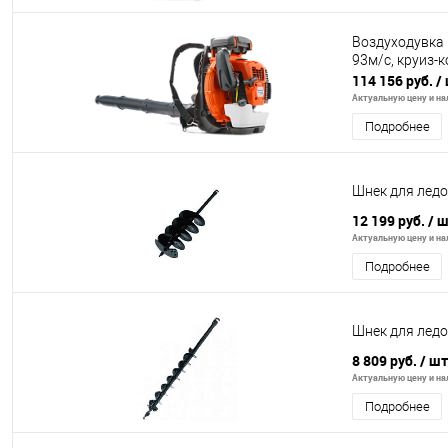
Воздуходувка 
93м/c, круиз-
114 156 руб.
/
Актуальную цену и нал
Подробнее
Шнек для лед
12 199 руб.
/ 
Актуальную цену и нал
Подробнее
Шнек для лед
8 809 руб.
/ шт
Актуальную цену и нал
Подробнее