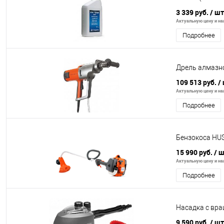
3 339 руб.
/ шт
Актуальную цену и нал
Подробнее
Дрель алмазн
109 513 руб.
/
Актуальную цену и нал
Подробнее
Бензокоса HU
15 990 руб.
/ 
Актуальную цену и нал
Подробнее
Насадка с вр
9 590 руб.
/ шт