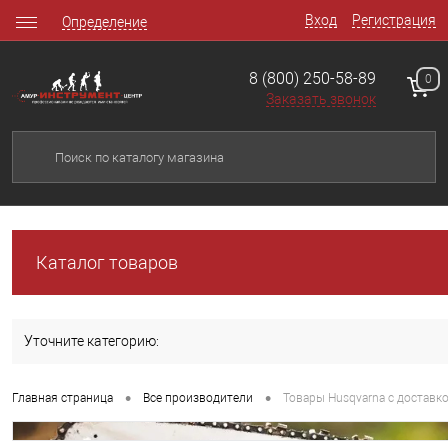
Вход
Регистрация
Определение
8 (800) 250-58-89
0
Заказать звонок
Каталог товаров
Уточните категорию:
•
•
Главная страница
Все производители
Товары Husqvarna с доставко