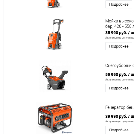
Подробнее
Мойка высоког
бар, 420 - 550 
35 990 руб.
/ 
Актуальную цену и нал
Подробнее
Cнегоуборщик
59 990 руб.
/ 
Актуальную цену и нал
Подробнее
Генератор бе
39 990 руб.
/ 
Актуальную цену и нал
Подробнее