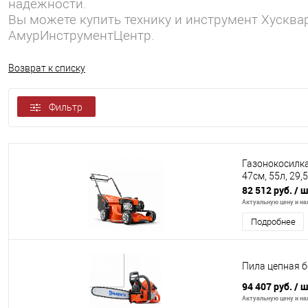
надежности.
Вы можете купить технику и инструмент Хусква
АмурИнструментЦентр.
Возврат к списку
Фильтр
Газонокосилка
47см, 55л, 29,5
82 512 руб.
/ 
Актуальную цену и нал
Подробнее
Пила цепная бе
94 407 руб.
/ 
Актуальную цену и нал