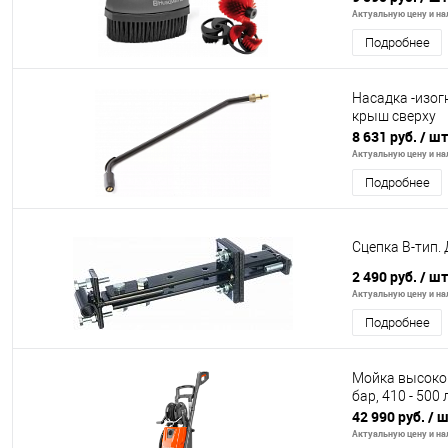
Актуальную цену и нал
Подробнее
Насадка -изог
крыш сверху
8 631 руб.
/ шт
Актуальную цену и нал
Подробнее
Сцепка B-тип.
2 490 руб.
/ шт
Актуальную цену и нал
Подробнее
Мойка высоког
бар, 410 - 500
42 990 руб.
/ 
Актуальную цену и нал